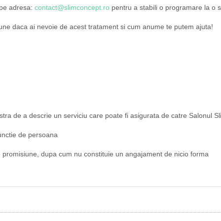
 pe adresa:
contact@slimconcept.ro
pentru a stabili o programare la o
spune daca ai nevoie de acest tratament si cum anume te putem ajuta!
astra de a descrie un serviciu care poate fi asigurata de catre Salonul 
 functie de persoana
d o promisiune, dupa cum nu constituie un angajament de nicio forma