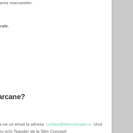
narea cearcanelor.
cale.
earcane?
te-ne un email la adresa:
contact@slimconcept.ro
. Unul
ntru ochi Tegoder de la Slim Concept!