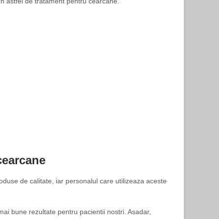
 un astfel de tratament pentru cearcane.
 cearcane
duse de calitate, iar personalul care utilizeaza aceste
ai bune rezultate pentru pacientii nostri. Asadar,