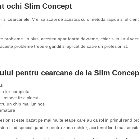
nt ochi Slim Concept
chilor si cearcanele. Vrei sa scapi de acestea cu o metoda rapida si efic
!
nite probleme. In plus, acestea apar foarte devreme, chiar si in jurul varst
ceste probleme trebuie gandit si aplicat de catre un profesionist.
tului pentru cearcane de la Slim Conce
chi
area lor completa
i aspect fizic placut
ntru un chip mai luninos
remature
sionist este bazat pe mai multe etape care au ca rol in primul rand prote
 fiind special gandite pentru zona ochilor, aici tenul fiind mai sensibi