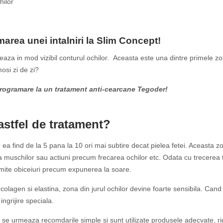
hilor
area unei intalniri la Slim Concept!
eaza in mod vizibil conturul ochilor. Aceasta este una dintre primele zo
mosi zi de zi?
rogramare la un tratament anti-cearcane Tegoder!
stfel de tratament?
a, ea find de la 5 pana la 10 ori mai subtire decat pielea fetei. Aceasta 
nse a muschilor sau actiuni precum frecarea ochilor etc. Odata cu trecere
e anumite obiceiuri precum expunerea la soare.
lagen si elastina, zona din jurul ochilor devine foarte sensibila. Cand in
ingrijire speciala.
se urmeaza recomdarile simple si sunt utilizate produsele adecvate, ridu