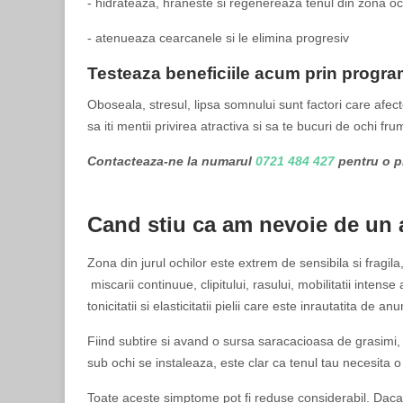
- hidrateaza, hraneste si regenereaza tenul din zona oc
- atenueaza cearcanele si le elimina progresiv
Testeaza beneficiile acum prin program
Oboseala, stresul, lipsa somnului sunt factori care afect
sa iti mentii privirea atractiva si sa te bucuri de ochi fru
Contacteaza-ne la numarul
0721 484 427
pentru o p
Cand stiu ca am nevoie de un a
Zona din jurul ochilor este extrem de sensibila si fragil
miscarii continuue, clipitului, rasului, mobilitatii inte
tonicitatii si elasticitatii pielii care este inrautatita d
Fiind subtire si avand o sursa saracacioasa de grasimi, co
sub ochi se instaleaza, este clar ca tenul tau necesita o 
Toate aceste simptome pot fi reduse considerabil. Daca 