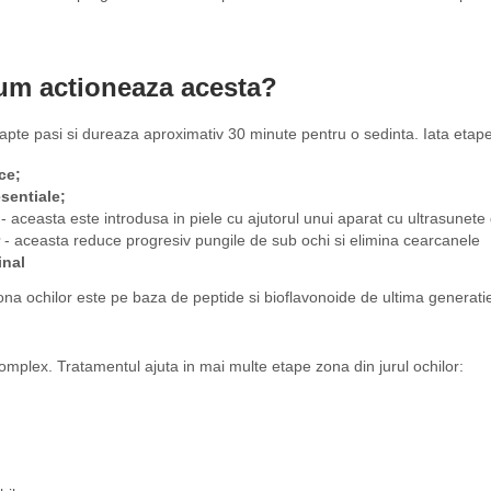
um actioneaza acesta?
pte pasi si dureaza aproximativ 30 minute pentru o sedinta. Iata etap
ce;
sentiale;
t
- aceasta este introdusa in piele cu ajutorul unui aparat cu ultrasunete
r
- aceasta reduce progresiv pungile de sub ochi si elimina cearcanele
inal
a ochilor este pe baza de peptide si bioflavonoide de ultima generatie. 
mplex. Tratamentul ajuta in mai multe etape zona din jurul ochilor: