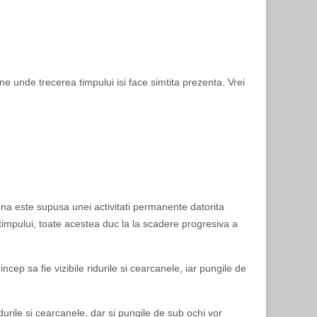
ne unde trecerea timpului isi face simtita prezenta. Vrei
zona este supusa unei activitati permanente datorita
a timpului, toate acestea duc la la scadere progresiva a
cep sa fie vizibile ridurile si cearcanele, iar pungile de
rile si cearcanele, dar si pungile de sub ochi vor