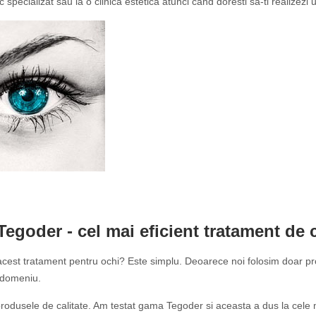
specializat sau la o clinica estetica atunci cand doresti sa-ti realizezi
Tegoder - cel mai eficient tratament de
acest tratament pentru ochi? Este simplu. Deoarece noi folosim doar pro
n domeniu.
produsele de calitate. Am testat gama Tegoder si aceasta a dus la cele m